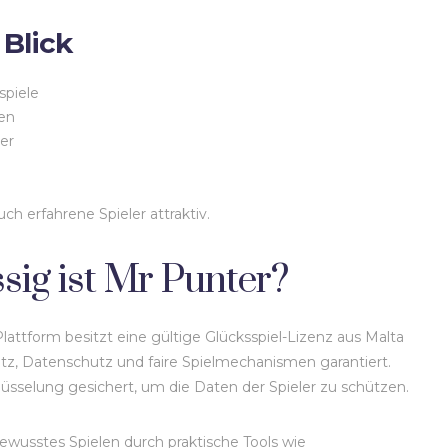
 Blick
spiele
en
er
ch erfahrene Spieler attraktiv.
sig ist Mr Punter?
Plattform besitzt eine gültige Glücksspiel-Lizenz aus Malta
tz, Datenschutz und faire Spielmechanismen garantiert.
sselung gesichert, um die Daten der Spieler zu schützen.
ewusstes Spielen durch praktische Tools wie