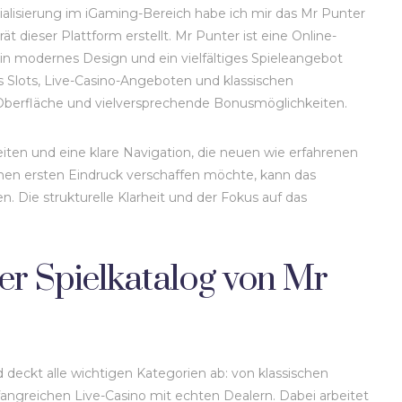
ialisierung im iGaming-Bereich habe ich mir das Mr Punter
dieser Plattform erstellt. Mr Punter ist eine Online-
in modernes Design und ein vielfältiges Spieleangebot
aus Slots, Live-Casino-Angeboten und klassischen
 Oberfläche und vielversprechende Bonusmöglichkeiten.
iten und eine klare Navigation, die neuen wie erfahrenen
en ersten Eindruck verschaffen möchte, kann das
n. Die strukturelle Klarheit und der Fokus auf das
.
 der Spielkatalog von Mr
d deckt alle wichtigen Kategorien ab: von klassischen
angreichen Live-Casino mit echten Dealern. Dabei arbeitet