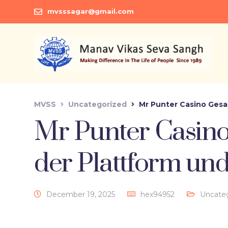
mvsssagar@gmail.com
MVSS
Uncategorized
Mr Punter Casino Gesa
Mr Punter Casino
der Plattform und
December 19, 2025
hex94952
Uncate