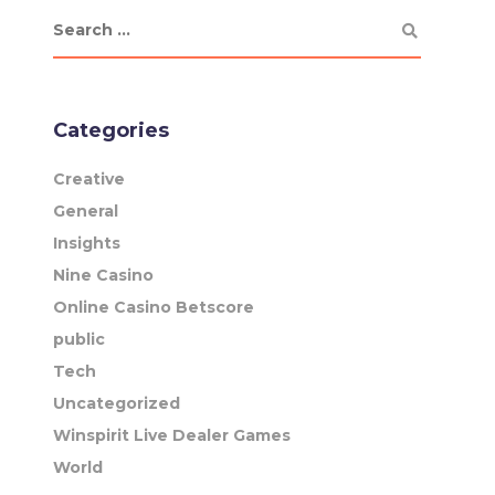
Categories
Creative
General
Insights
Nine Casino
Online Casino Betscore
public
Tech
Uncategorized
Winspirit Live Dealer Games
World