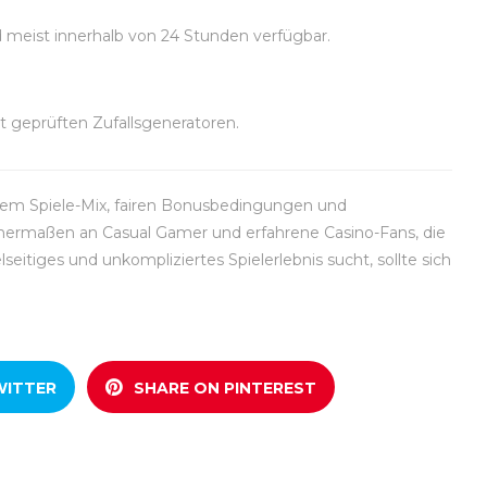
 meist innerhalb von 24 Stunden verfügbar.
it geprüften Zufallsgeneratoren.
utem Spiele-Mix, fairen Bonusbedingungen und
eichermaßen an Casual Gamer und erfahrene Casino-Fans, die
seitiges und unkompliziertes Spielerlebnis sucht, sollte sich
WITTER
SHARE ON PINTEREST