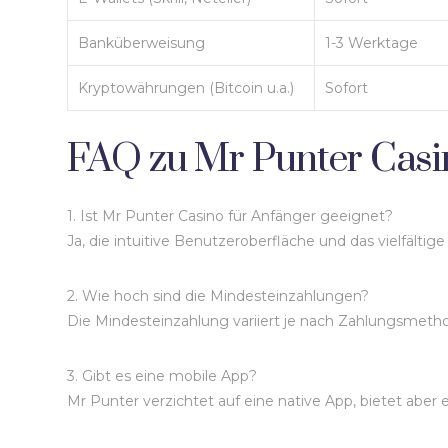
Banküberweisung
1-3 Werktage
Kryptowährungen (Bitcoin u.a.)
Sofort
FAQ zu Mr Punter Casi
1. Ist Mr Punter Casino für Anfänger geeignet?
Ja, die intuitive Benutzeroberfläche und das vielfälti
2. Wie hoch sind die Mindesteinzahlungen?
Die Mindesteinzahlung variiert je nach Zahlungsmethod
3. Gibt es eine mobile App?
Mr Punter verzichtet auf eine native App, bietet aber 