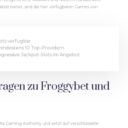
lität bietet, sind die hier verfügbaren Games von
ots verfügbar
mindestens 10 Top-Providern
gressive Jackpot-Slots im Angebot
Fragen zu Froggybet und
lta Gaming Authority und setzt auf verschlüsselte