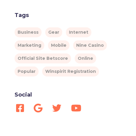
Tags
Business
Gear
Internet
Marketing
Mobile
Nine Casino
Official Site Betscore
Online
Popular
Winspirit Registration
Social