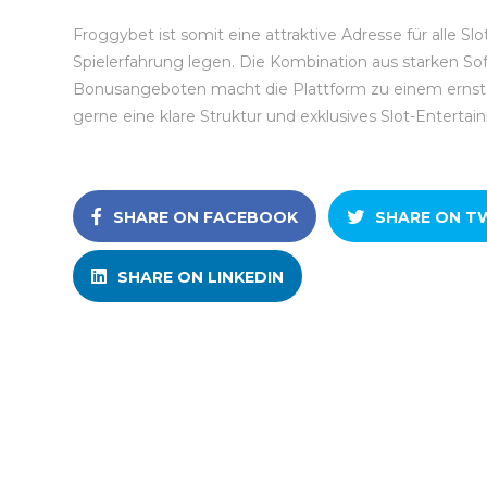
Froggybet ist somit eine attraktive Adresse für alle Sl
Spielerfahrung legen. Die Kombination aus starken So
Bonusangeboten macht die Plattform zu einem ern
gerne eine klare Struktur und exklusives Slot-Entertain
SHARE ON FACEBOOK
SHARE ON T
SHARE ON LINKEDIN