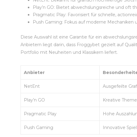
NetEnt: Bekannt für grafisch hochwertige Slots
Play’n GO: Bietet abwechslungsreiche und oft th
Pragmatic Play: Favorisiert für schnelle, action
Push Gaming: Fokus auf moderne Mechaniken und
Diese Auswahl ist eine Garantie für ein abwechslungsre
Anbietern liegt darin, dass Froggybet gezielt auf Qua
Portfolio mit Neuheiten und Klassikern liefert.
Anbieter
Besonderheit
NetEnt
Ausgefeilte Gra
Play’n GO
Kreative Themen
Pragmatic Play
Hohe Auszahlu
Push Gaming
Innovative Spie