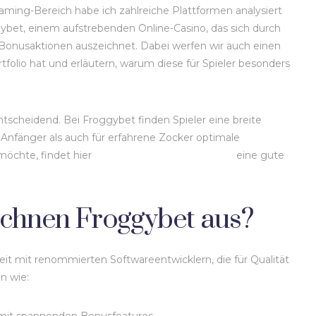
aming-Bereich habe ich zahlreiche Plattformen analysiert
ybet, einem aufstrebenden Online-Casino, das sich durch
 Bonusaktionen auszeichnet. Dabei werfen wir auch einen
rtfolio hat und erläutern, warum diese für Spieler besonders
ntscheidend. Bei Froggybet finden Spieler eine breite
r Anfänger als auch für erfahrene Zocker optimale
möchte, findet hier
https://froggybetcasino.net/
eine gute
ichnen Froggybet aus?
t mit renommierten Softwareentwicklern, die für Qualität
n wie: